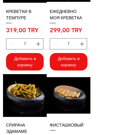
КРЕВЕТКИ В
ЕЖЕДНЕВНО
ТЕМПУРЕ
МОЯ КРЕВЕТКА
Цена
Цена
319,00 TRY
299,00 TRY
Добавить в
Добавить в
корзину
корзину
СРИРАЧА
ФИСТАШКОВЫЙ
ЭДАМАМЕ