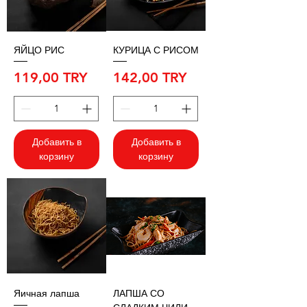
ЯЙЦО РИС
КУРИЦА С РИСОМ
Цена
Цена
119,00 TRY
142,00 TRY
Добавить в
Добавить в
корзину
корзину
Яичная лапша
ЛАПША СО