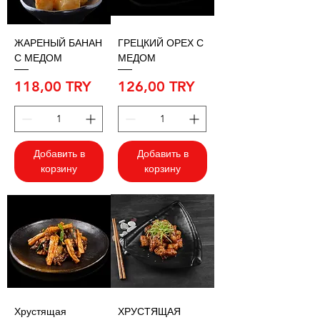
ЖАРЕНЫЙ БАНАН
ГРЕЦКИЙ ОРЕХ С
С МЕДОМ
МЕДОМ
Цена
Цена
118,00 TRY
126,00 TRY
Добавить в
Добавить в
корзину
корзину
Хрустящая
ХРУСТЯЩАЯ