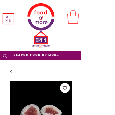
ME
NU