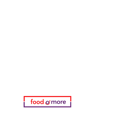
Тасаоглу Пахлавас
ЕдаИлиЕще
Нужна помощь?
Посетите наш
Служба поддержки
для помощи или позвоните нам
по телефону
05433915577