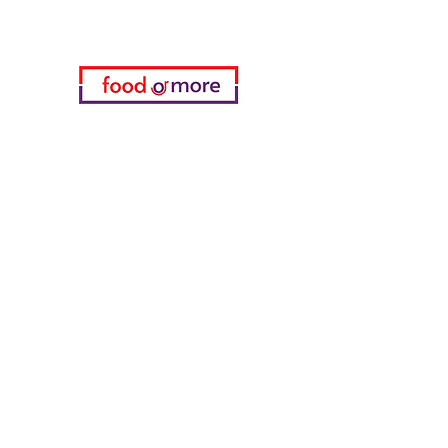
Категории
Еда / Рестораны
Донеджи Хамди Уста
Канатчи Али Аскер
ShakesPeare Бистро
Вкусы встречной улицы
Куриный мир
55 Самсун Пита