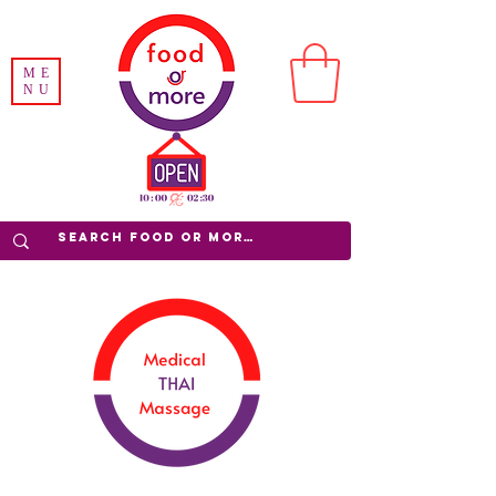
ME
NU