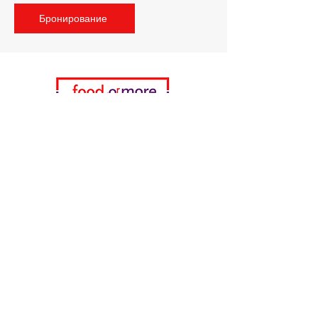
Бронирование
Категории
Еда / Рестораны
Донеджи Хамди Уста
Канатчи Али Аскер
ShakesPeare Бистро
Вкусы встречной улицы
Куриный мир