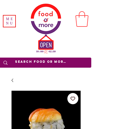
ME
NU