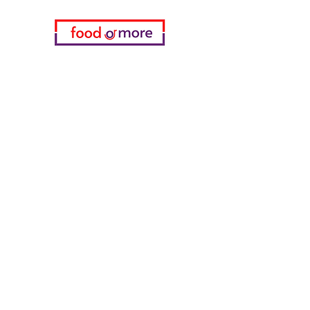
Категории
Еда / Рестораны
Донеджи Хамди Уста
Канатчи Али Аскер
ShakesPeare Бистро
Вкусы встречной улицы
Куриный мир
55 Самсун Пита
Тасаоглу Пахлавас