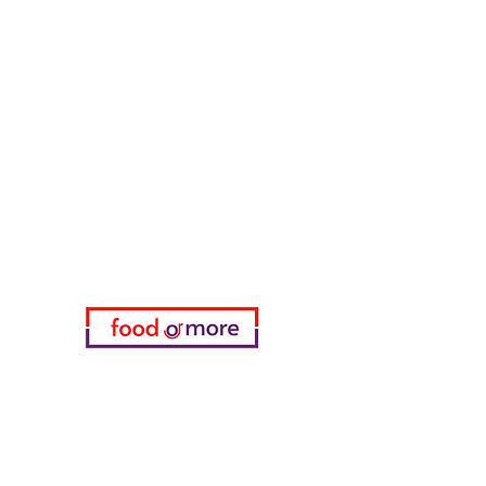
ЕдаИлиЕще
Нужна помощь?
Посетите наш
Служба поддержки
для помощи или позвоните нам
по телефону
05433915577
Мой выбор