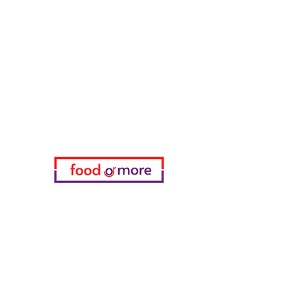
ЕдаИлиЕще
Нужна помощь?
Посетите наш
Служба поддержки
для помощи или позвоните нам
по телефону
05433915577
Мой выбор
избранное