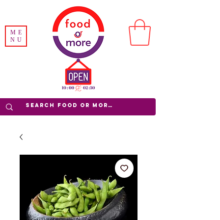
ME
NU