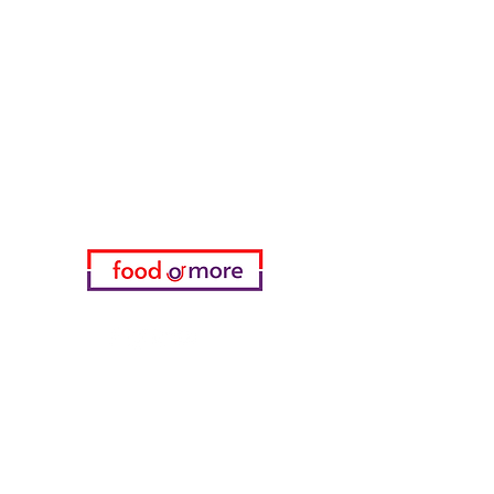
ЕдаИлиЕще
Нужна помощь?
Посетите наш
Служба поддержки
для помощи или позвоните нам
по телефону
05433915577
Мой выбор
избранное