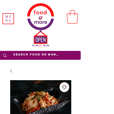
ME
NU