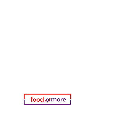
Тасаоглу Пахлавас
ЕдаИлиЕще
Нужна помощь?
Посетите наш
Служба поддержки
для помощи или позвоните нам
по телефону
05433915577