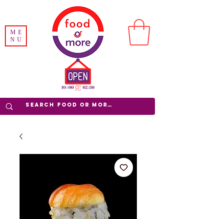
ME
NU