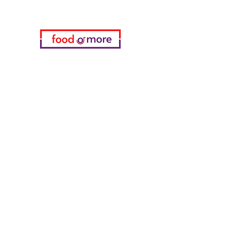
Категории
Еда / Рестораны
Донеджи Хамди Уста
Канатчи Али Аскер
ShakesPeare Бистро
Вкусы встречной улицы
Куриный мир
55 Самсун Пита