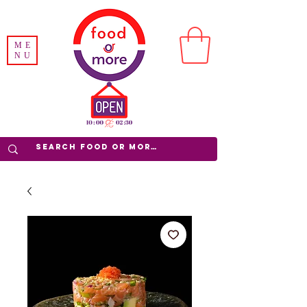
ME
NU