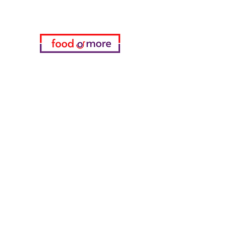
Категории
Еда / Рестораны
Донеджи Хамди Уста
Канатчи Али Аскер
ShakesPeare Бистро
Вкусы встречной улицы
Куриный мир
55 Самсун Пита