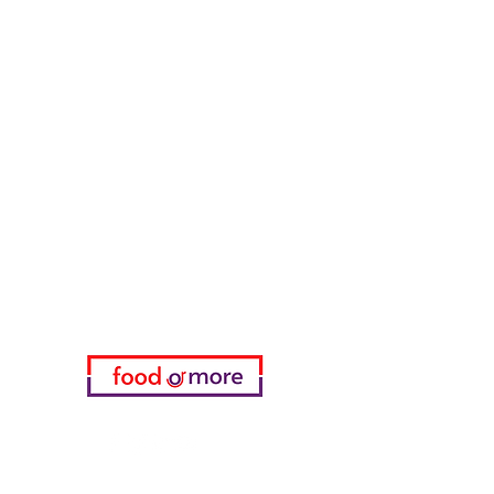
Тасаоглу Пахлавас
ЕдаИлиЕще
Нужна помощь?
Посетите наш
Служба поддержки
для помощи или позвоните нам
по телефону
05433915577