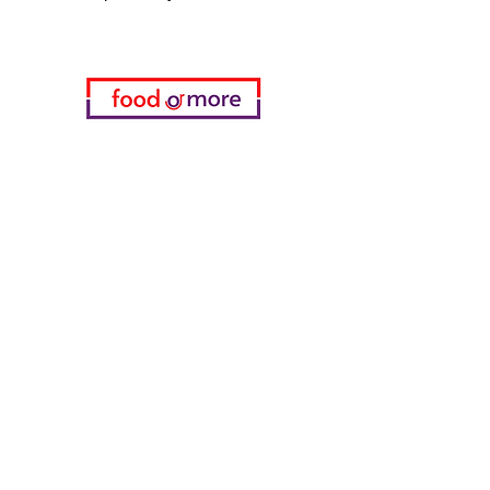
Категории
Еда / Рестораны
Донеджи Хамди Уста
Канатчи Али Аскер
ShakesPeare Бистро
Вкусы встречной улицы
Куриный мир
55 Самсун Пита