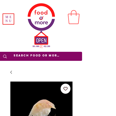
ME
NU