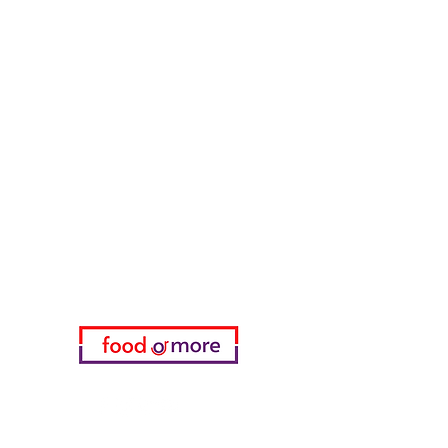
Тасаоглу Пахлавас
ЕдаИлиЕще
Нужна помощь?
Посетите наш
Служба поддержки
для помощи или позвоните нам
по телефону
05433915577