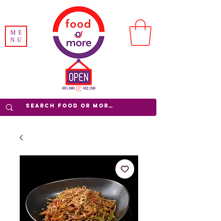
ME
NU