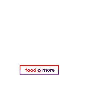
ЕдаИлиЕще
Нужна помощь?
Посетите наш
Служба поддержки
для помощи или позвоните нам
по телефону
05433915577
Мой выбор