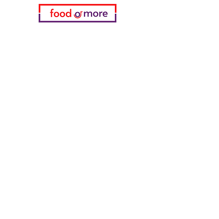
Категории
Еда / Рестораны
Донеджи Хамди Уста
Канатчи Али Аскер
ShakesPeare Бистро
Вкусы встречной улицы
Куриный мир
55 Самсун Пита
Тасаоглу Пахлавас