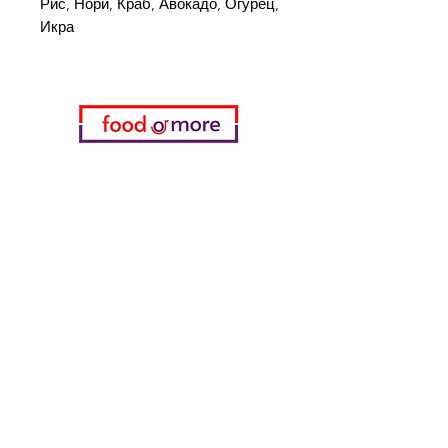
Рис, Нори, Краб, Авокадо, Огурец,
Икра
Категории
Еда / Рестораны
Донеджи Хамди Уста
Канатчи Али Аскер
ShakesPeare Бистро
Вкусы встречной улицы
Куриный мир