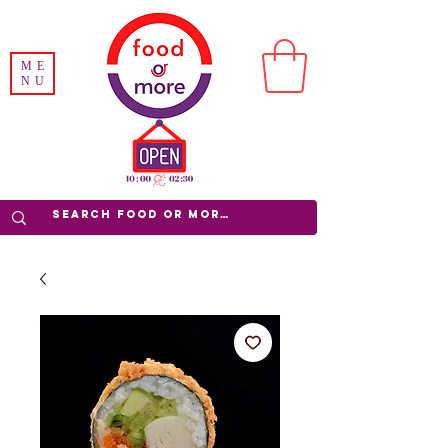
ME
NU