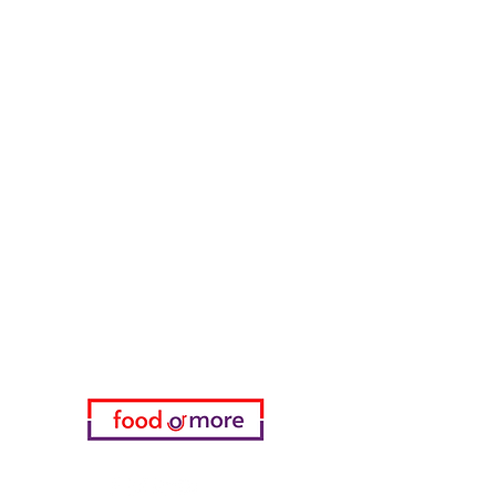
55 Самсун Пита
Тасаоглу Пахлавас
ЕдаИлиЕще
Нужна помощь?
Посетите наш
Служба поддержки
для помощи или позвоните нам
по телефону
05433915577