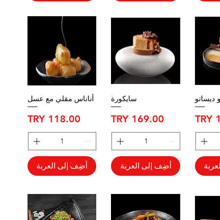
 ديساتو
سايكورة
أناناس مقلي مع عسل
السعر
السعر
عربة
أضِف إلى العربة
أضِف إلى العربة