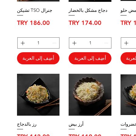
مض حلو
دجاج مشكل بالخضار
جنرال TSO تشيكن
السعر
السعر
عربة
أضِف إلى العربة
أضِف إلى العربة
لخضروات
أرز بيض
رز بالدجاج