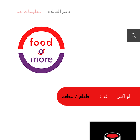
دعم العملاء
معلومات عنا
او اكثر
غذاء
طعام / مطعم