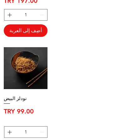
السعر
أضِف إلى العربة
نودلز البيض
السعر