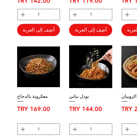
السعر
السعر
عربة
أضِف إلى العربة
أضِف إلى العربة
الروبيان
نودل نباتي
معكرونة بالدجاج
السعر
السعر