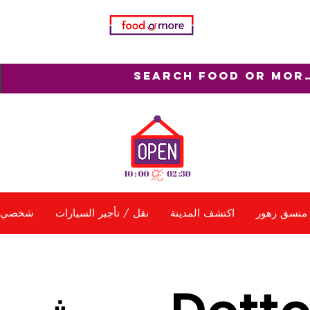
منسق زهور
اكتشف المدينة
نقل / تأجير السيارات
شخصي