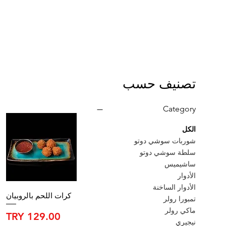
س
تصنيف حسب
Category
الكل
شوربات سوشي دوتو
سلطة سوشي دوتو
ساشيميس
الأدوار
الأدوار الساخنة
كرات اللحم بالروبيان
تمبورا رولر
ماكي رولر
السعر
نيجيري