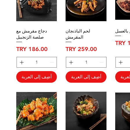
بالعسل
لحم الباذنجان
دجاج مقرمش مع
المقرمش
صلصة الزنجبيل
السعر
السعر
عربة
أضِف إلى العربة
أضِف إلى العربة