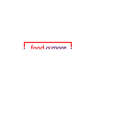
زرنا
دعم العملاء
للحصول على المساعدة أو اتصل بنا
على
05433915577
اختياري
المفضلة
طلباتي
معلومات