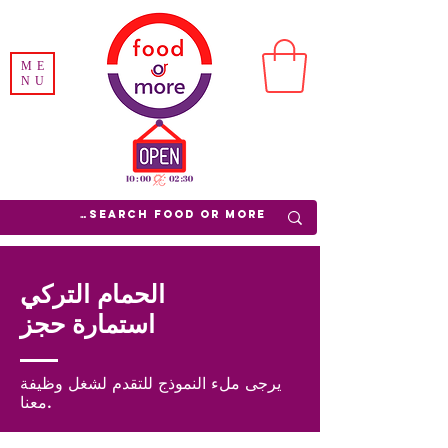
ME
NU
الحمام التركي
استمارة حجز
يرجى ملء النموذج للتقدم لشغل وظيفة
معنا.