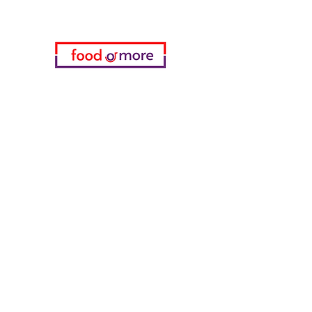
فئات
خضروات
مخبز
خمر
منتجات الألبان والبيض
اللحوم والدواجن
المشروبات الغازية
معدات تنظيف