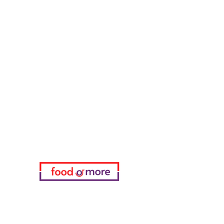
الحبوب والوجبات الخفيفة
طعامأو المزيد
تحتاج مساعدة؟
زرنا
دعم العملاء
للحصول على المساعدة أو اتصل بنا
على
05433915577