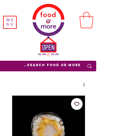
ME
NU