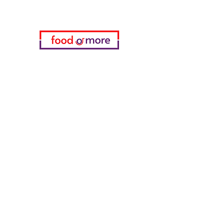
فئات
خضروات
مخبز
خمر
منتجات الألبان والبيض
اللحوم والدواجن
المشروبات الغازية
معدات تنظيف