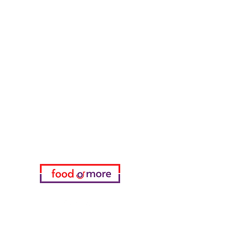
الحبوب والوجبات الخفيفة
طعامأو المزيد
تحتاج مساعدة؟
زرنا
دعم العملاء
للحصول على المساعدة أو اتصل بنا
على
05433915577