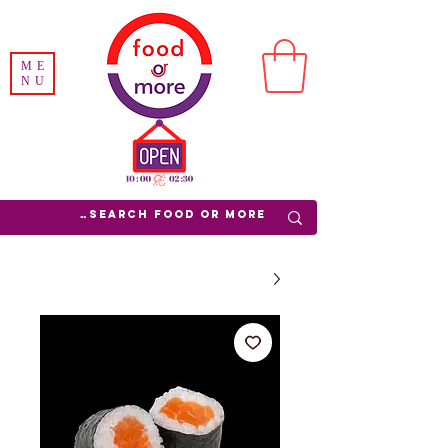
ME
NU