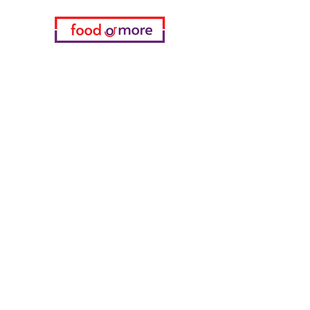
فئات
خضروات
مخبز
خمر
منتجات الألبان والبيض
اللحوم والدواجن
المشروبات الغازية
معدات تنظيف
الحبوب والوجبات الخفيفة