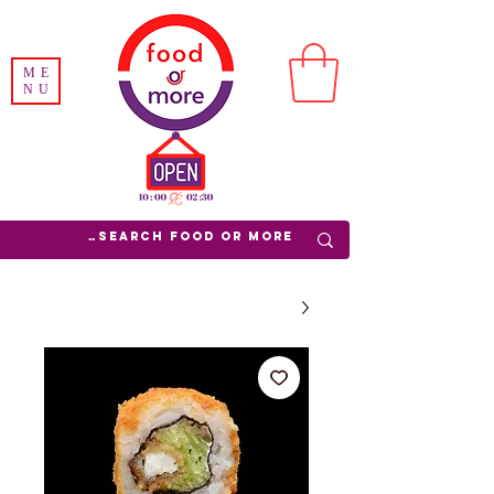
ME
NU