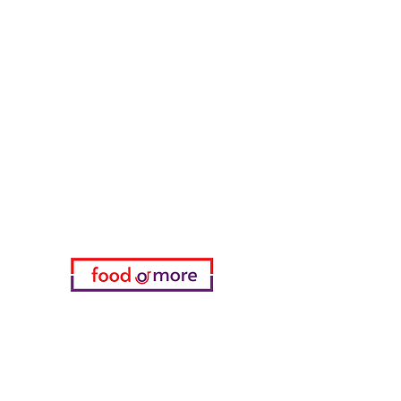
طعامأو المزيد
تحتاج مساعدة؟
زرنا
دعم العملاء
للحصول على المساعدة أو اتصل بنا
على
05433915577
اختياري