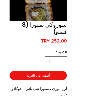
سوزوكي تمبورا (8
قطع)
السعر
الكمية
*
أضِف إلى العربة
أرز ، نوري ، تمبورا سي باس ، أفوكادو ،
خيار