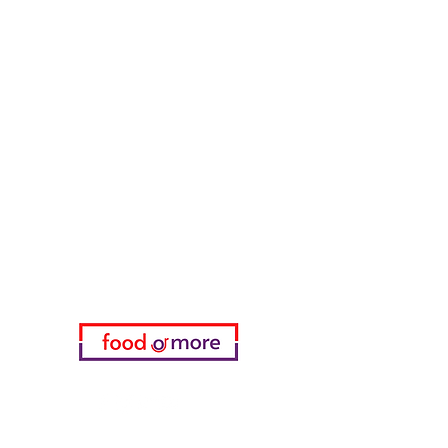
الحبوب والوجبات الخفيفة
طعامأو المزيد
تحتاج مساعدة؟
زرنا
دعم العملاء
للحصول على المساعدة أو اتصل بنا
على
05433915577