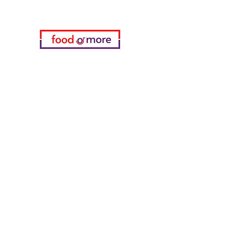
فئات
خضروات
مخبز
خمر
منتجات الألبان والبيض
اللحوم والدواجن
المشروبات الغازية
معدات تنظيف