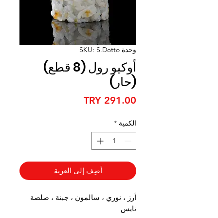
وحدة SKU: S.Dotto
أوكيو رول (8 قطع)
(حار)
السعر
الكمية
*
أضِف إلى العربة
أرز ، نوري ، سالمون ، جبنة ، صلصة
نايس