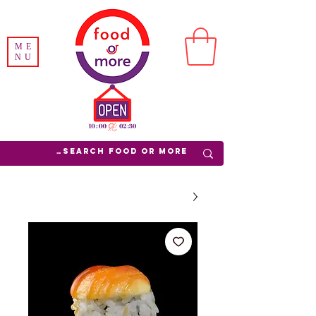
ME
NU