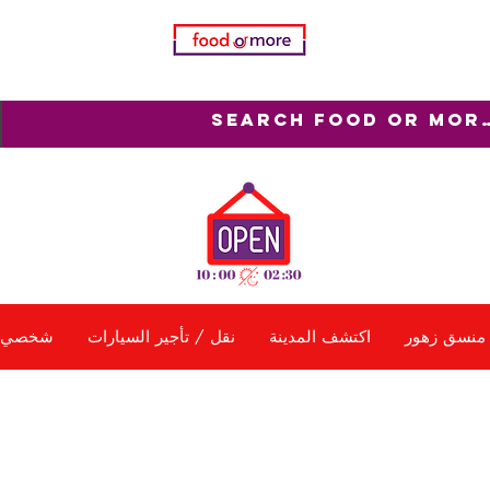
منسق زهور
اكتشف المدينة
نقل / تأجير السيارات
شخصي