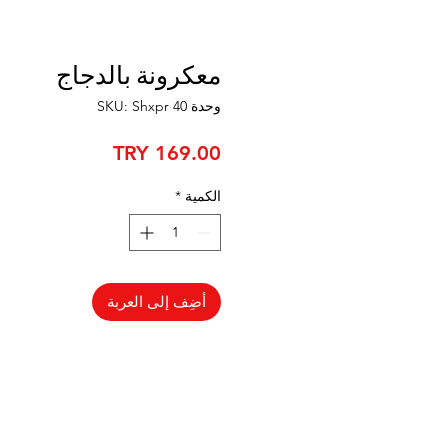
معكرونة بالدجاج
وحدة SKU: Shxpr 40
السعر
الكمية
*
أضِف إلى العربة