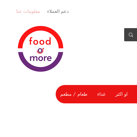
دعم العملاء
معلومات عنا
او اكثر
غذاء
طعام / مطعم