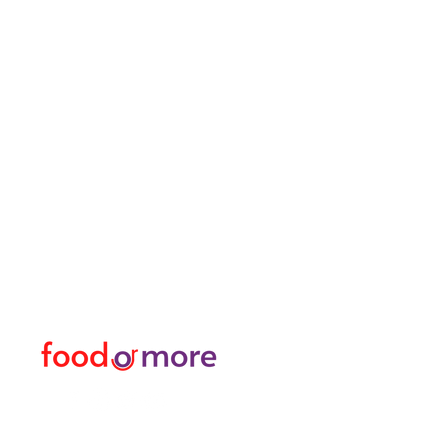
طعامأو المزيد
القائمة
تحتاج مساعدة؟
طعام / مطعم
زرنا
دعم العملاء
غذاء
للحصول على المساعدة أو
او اكثر
اتصل بنا على
شخصي
05433915577
نقل / تأجير السيارات
اكتشف المدينة
منسق زهور
حمام تركي وسبا / مساج