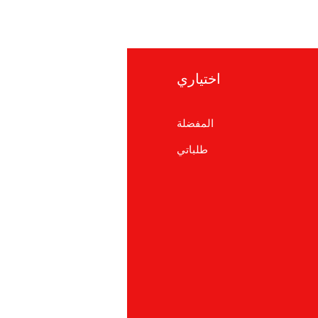
اختياري
معلوما
المفضلة
التعلي
طلباتي
معلومات ع
دعم العم
cations