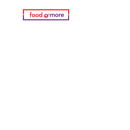
فئات
خضروات
مخبز
خمر
منتجات الألبان والبيض
اللحوم والدواجن
المشروبات الغازية
معدات تنظيف
الحبوب والوجبات الخفيفة