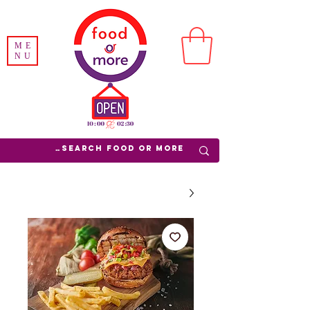
ME
NU