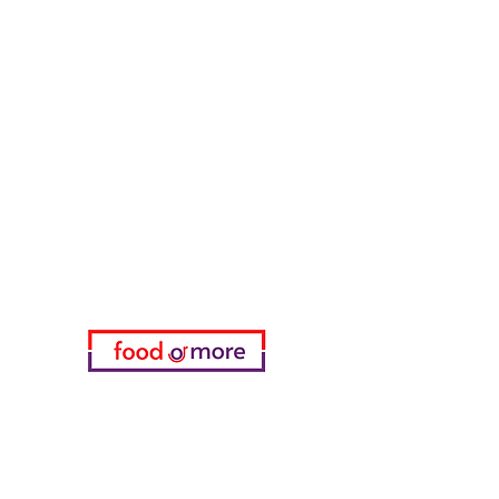
طعامأو المزيد
تحتاج مساعدة؟
زرنا
دعم العملاء
للحصول على المساعدة أو اتصل بنا
على
05433915577