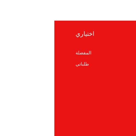
اختياري
معلوما
المفضلة
التعلي
طلباتي
معلومات ع
دعم العم
cations