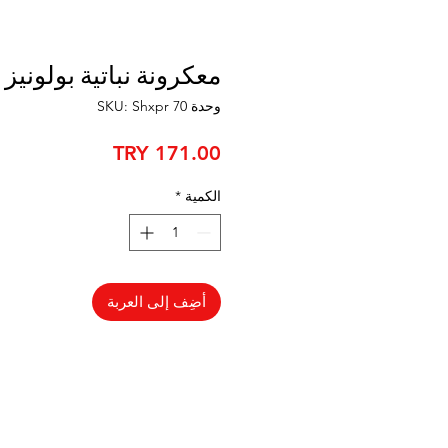
معكرونة نباتية بولونيز
وحدة SKU: Shxpr 70
السعر
الكمية
*
أضِف إلى العربة