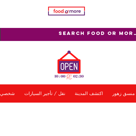
منسق زهور
اكتشف المدينة
نقل / تأجير السيارات
شخصي