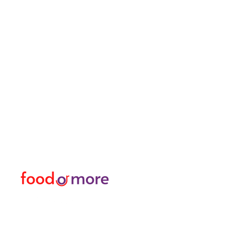
طعامأو المزيد
القائمة
تحتاج مساعدة؟
طعام / مطعم
زرنا
دعم العملاء
غذاء
للحصول على المساعدة أو
او اكثر
اتصل بنا على
شخصي
05433915577
نقل / تأجير السيارات
اكتشف المدينة
منسق زهور
حمام تركي وسبا / مساج