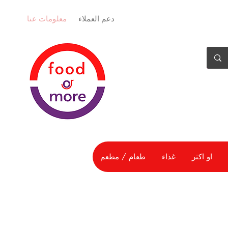
دعم العملاء
معلومات عنا
او اكثر
غذاء
طعام / مطعم