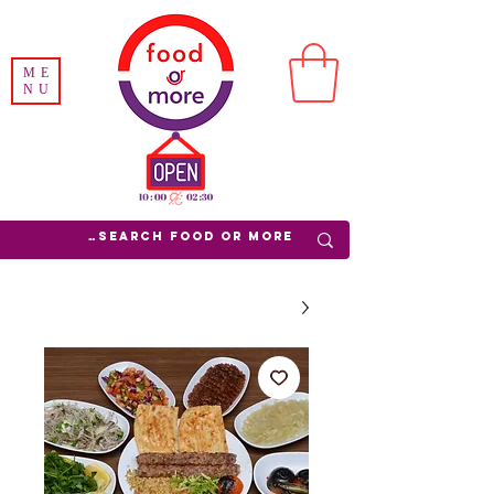
ME
NU