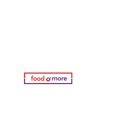
طعامأو المزيد
تحتاج مساعدة؟
زرنا
دعم العملاء
للحصول على المساعدة أو اتصل بنا
على
05433915577
اختياري
المفضلة