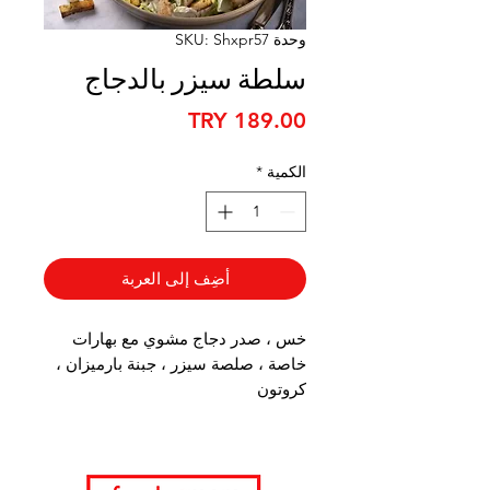
وحدة SKU: Shxpr57
سلطة سيزر بالدجاج
السعر
الكمية
*
أضِف إلى العربة
خس ، صدر دجاج مشوي مع بهارات
خاصة ، صلصة سيزر ، جبنة بارميزان ،
كروتون