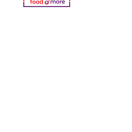
فئات
خضروات
مخبز
خمر
منتجات الألبان والبيض
اللحوم والدواجن
المشروبات الغازية
معدات تنظيف
الحبوب والوجبات الخفيفة