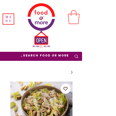
ME
NU