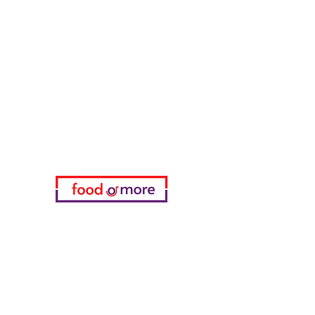
طعامأو المزيد
تحتاج مساعدة؟
زرنا
دعم العملاء
للحصول على المساعدة أو اتصل بنا
على
05433915577
اختياري
المفضلة