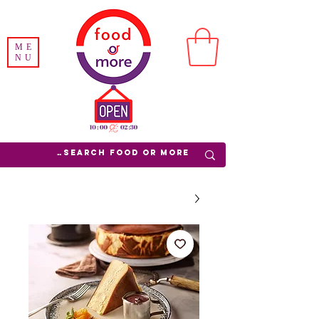
ME
NU