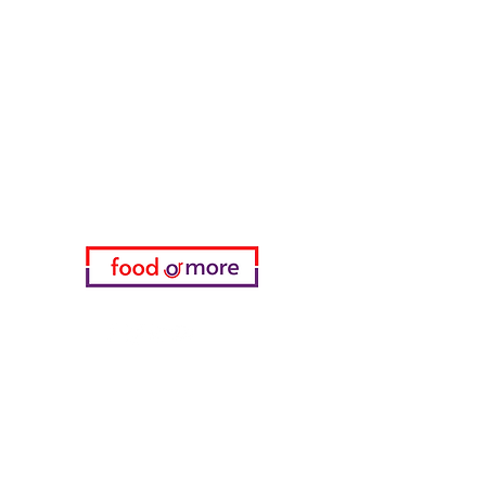
طعامأو المزيد
تحتاج مساعدة؟
زرنا
دعم العملاء
للحصول على المساعدة أو اتصل بنا
على
05433915577
اختياري
المفضلة