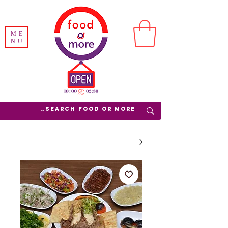
ME
NU