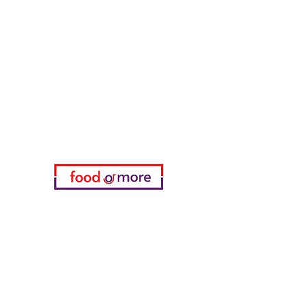
طعامأو المزيد
تحتاج مساعدة؟
زرنا
دعم العملاء
للحصول على المساعدة أو اتصل بنا
على
05433915577
اختياري
المفضلة