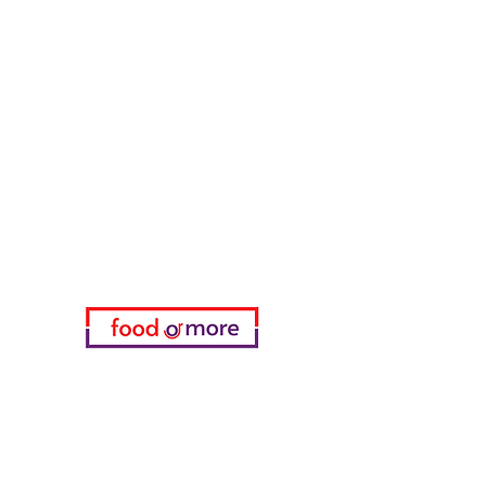
طعامأو المزيد
تحتاج مساعدة؟
زرنا
دعم العملاء
للحصول على المساعدة أو اتصل بنا
على
05433915577
اختياري