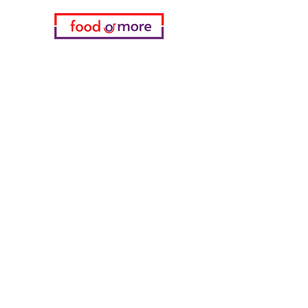
فئات
خضروات
مخبز
خمر
منتجات الألبان والبيض
اللحوم والدواجن
المشروبات الغازية
معدات تنظيف
الحبوب والوجبات الخفيفة