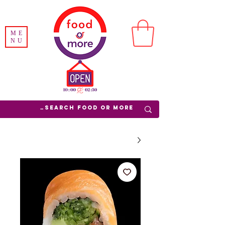
ME
NU