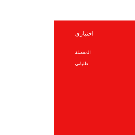
اختياري
معلوما
المفضلة
التعلي
طلباتي
معلومات ع
دعم العم
cations