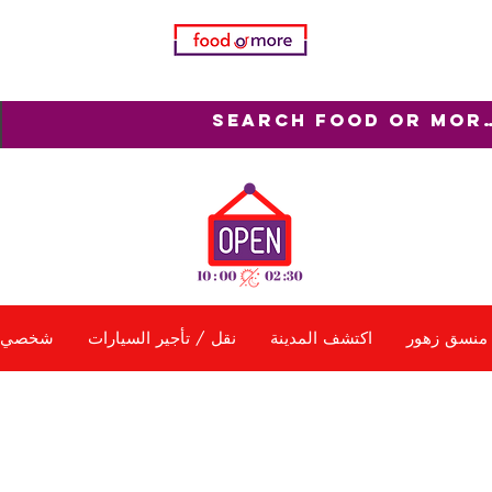
منسق زهور
اكتشف المدينة
نقل / تأجير السيارات
شخصي