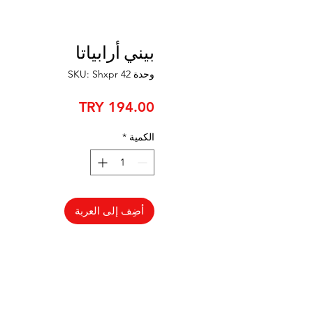
بيني أرابياتا
وحدة SKU: Shxpr 42
السعر
الكمية
*
أضِف إلى العربة