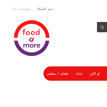
دعم العملاء
معلومات عنا
او اكثر
غذاء
طعام / مطعم