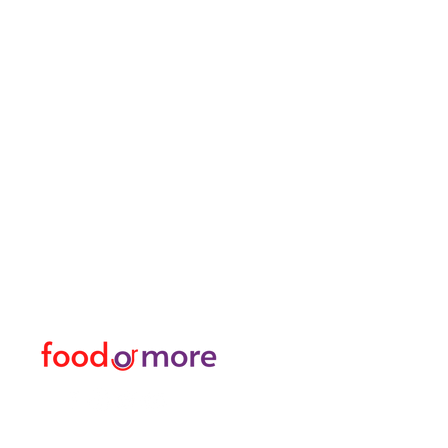
طعامأو المزيد
القائمة
تحتاج مساعدة؟
طعام / مطعم
زرنا
دعم العملاء
غذاء
للحصول على المساعدة أو
او اكثر
اتصل بنا على
شخصي
05433915577
نقل / تأجير السيارات
اكتشف المدينة
منسق زهور
حمام تركي وسبا / مساج