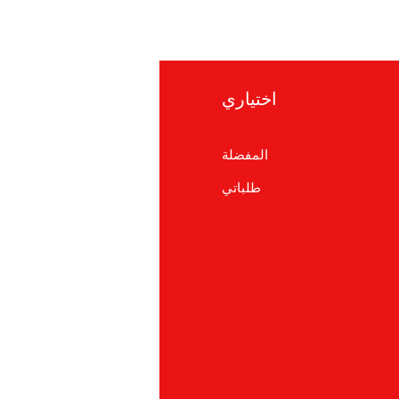
اختياري
معلوما
المفضلة
التعلي
طلباتي
معلومات ع
دعم العم
cations