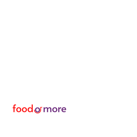
طعامأو المزيد
القائمة
تحتاج مساعدة؟
طعام / مطعم
زرنا
دعم العملاء
غذاء
للحصول على المساعدة أو
او اكثر
اتصل بنا على
شخصي
05433915577
نقل / تأجير السيارات
اكتشف المدينة
منسق زهور
حمام تركي وسبا / مساج