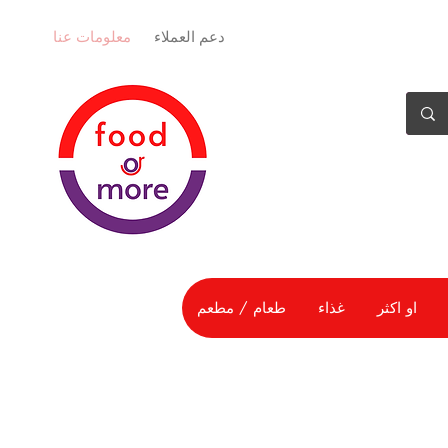
دعم العملاء
معلومات عنا
او اكثر
غذاء
طعام / مطعم