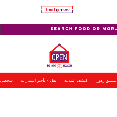
منسق زهور
اكتشف المدينة
نقل / تأجير السيارات
شخصي