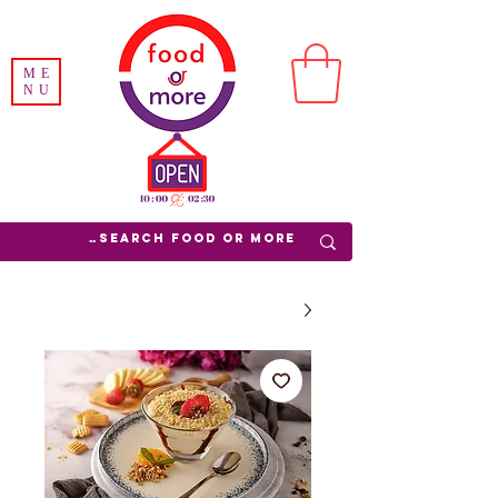
ME
NU