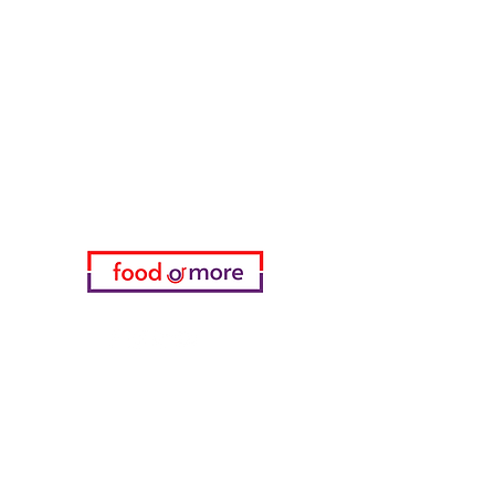
طعامأو المزيد
تحتاج مساعدة؟
زرنا
دعم العملاء
للحصول على المساعدة أو اتصل بنا
على
05433915577
اختياري
المفضلة