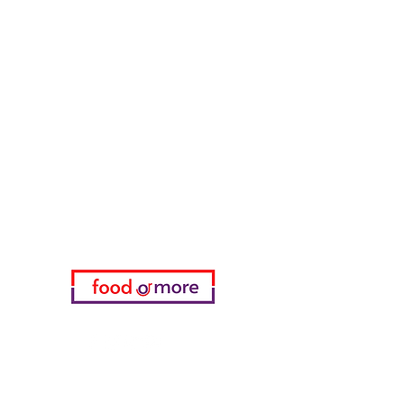
طعامأو المزيد
تحتاج مساعدة؟
زرنا
دعم العملاء
للحصول على المساعدة أو اتصل بنا
على
05433915577