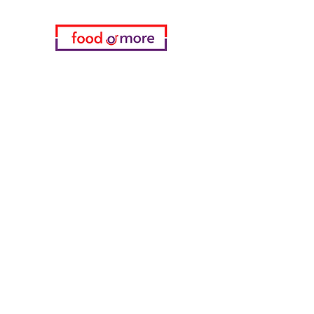
فئات
خضروات
مخبز
خمر
منتجات الألبان والبيض
اللحوم والدواجن
المشروبات الغازية
معدات تنظيف
الحبوب والوجبات الخفيفة