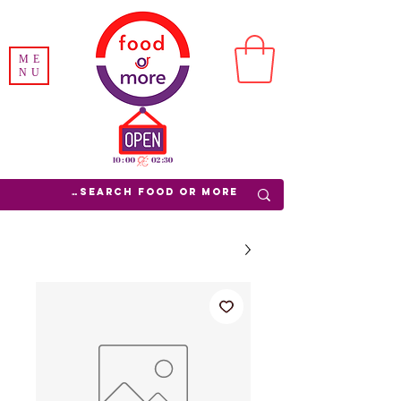
ME
NU