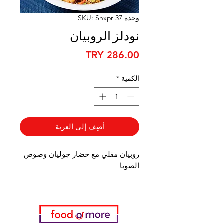
وحدة SKU: Shxpr 37
نودلز الروبيان
السعر
الكمية
*
أضِف إلى العربة
روبيان مقلي مع خضار جوليان وصوص
الصويا