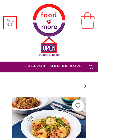
ME
NU