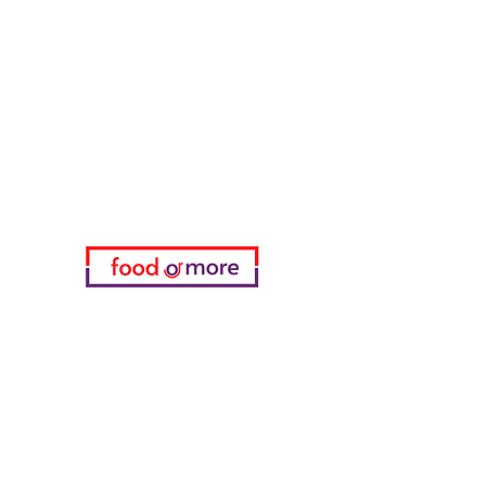
طعامأو المزيد
تحتاج مساعدة؟
زرنا
دعم العملاء
للحصول على المساعدة أو اتصل بنا
على
05433915577
اختياري
المفضلة