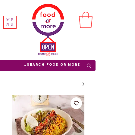
ME
NU