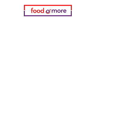
فئات
خضروات
مخبز
خمر
منتجات الألبان والبيض
اللحوم والدواجن
المشروبات الغازية
معدات تنظيف
الحبوب والوجبات الخفيفة