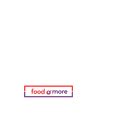
طعامأو المزيد
تحتاج مساعدة؟
زرنا
دعم العملاء
للحصول على المساعدة أو اتصل بنا
على
05433915577
اختياري