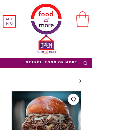
ME
NU