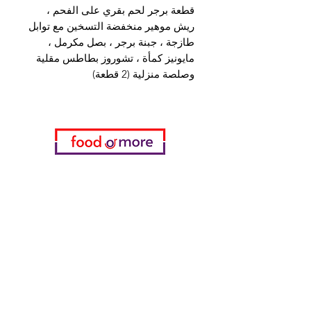
قطعة برجر لحم بقري على الفحم ،
ريش موهير منخفضة التسخين مع توابل
طازجة ، جبنة برجر ، بصل مكرمل ،
مايونيز كمأة ، تشوروز بطاطس مقلية
وصلصة منزلية (2 قطعة)
فئات
خضروات
مخبز
خمر
منتجات الألبان والبيض