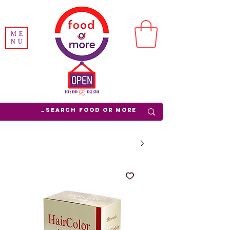
ME
NU