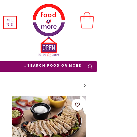
ME
NU