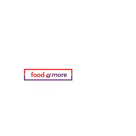
طعامأو المزيد
تحتاج مساعدة؟
زرنا
دعم العملاء
للحصول على المساعدة أو اتصل بنا
على
05433915577
اختياري
المفضلة