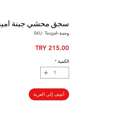
سجق محشي جبنة امين
وحدة SKU: Tezgah
السعر
الكمية
*
أضِف إلى العربة