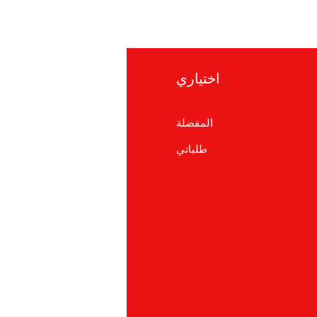
اختياري
معلوما
المفضلة
التعلي
طلباتي
معلومات ع
دعم العم
cations