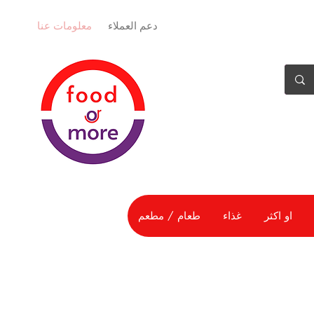
دعم العملاء
معلومات عنا
او اكثر
غذاء
طعام / مطعم