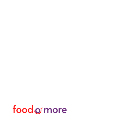
طعامأو المزيد
القائمة
تحتاج مساعدة؟
طعام / مطعم
زرنا
دعم العملاء
غذاء
للحصول على المساعدة أو
او اكثر
اتصل بنا على
شخصي
05433915577
نقل / تأجير السيارات
اكتشف المدينة
منسق زهور
حمام تركي وسبا / مساج