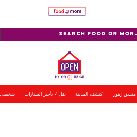
منسق زهور
اكتشف المدينة
نقل / تأجير السيارات
شخصي