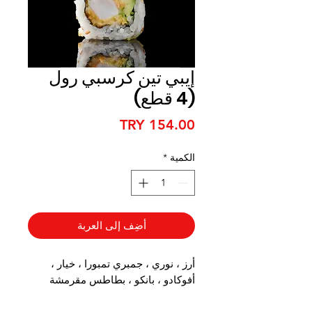
إيبي تين كرسبي رول
(4 قطع)
السعر
الكمية
*
أضِف إلى العربة
أرز ، نوري ، جمبري تمبورا ، خيار ،
أفوكادو ، بانكو ، بطاطس مقرمشة