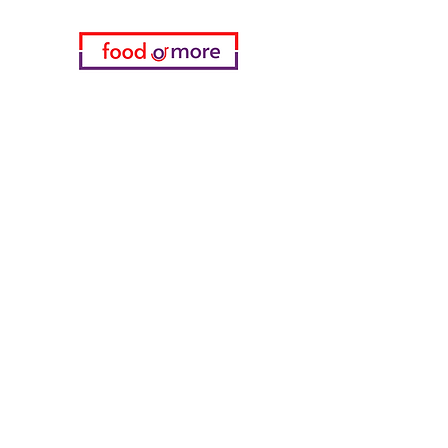
فئات
خضروات
مخبز
خمر
منتجات الألبان والبيض
اللحوم والدواجن
المشروبات الغازية
معدات تنظيف
الحبوب والوجبات الخفيفة