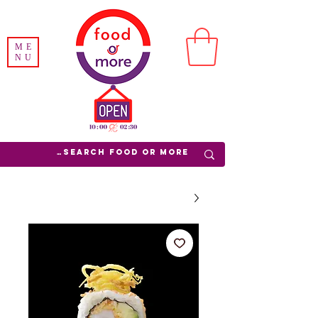
ME
NU