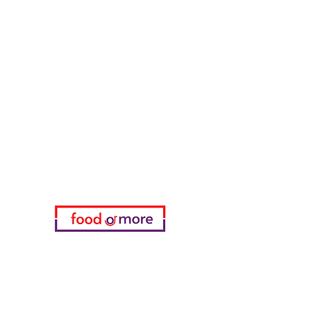
طعامأو المزيد
تحتاج مساعدة؟
زرنا
دعم العملاء
للحصول على المساعدة أو اتصل بنا
على
05433915577