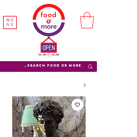
ME
NU