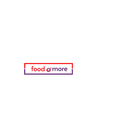
تحتاج مساعدة؟
زرنا
دعم العملاء
للحصول على المساعدة أو اتصل بنا
على
05433915577
اختياري
المفضلة
طلباتي