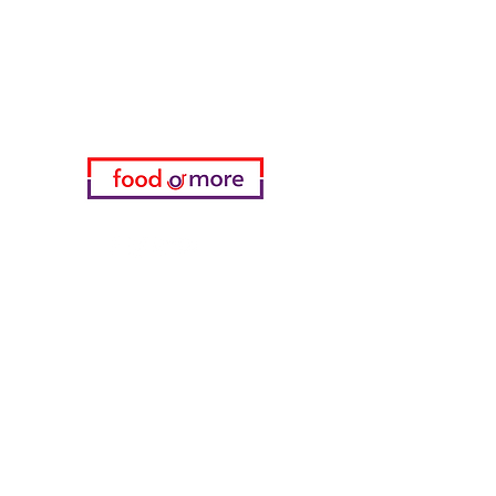
زرنا
دعم العملاء
للحصول على المساعدة أو اتصل بنا
على
05433915577
اختياري
المفضلة
طلباتي
معلومات