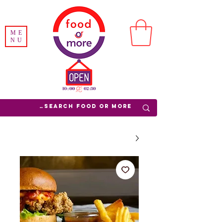
ME
NU