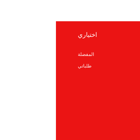
اختياري
معلوما
المفضلة
التعلي
طلباتي
معلومات ع
دعم العم
cations