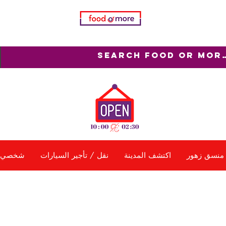
منسق زهور
اكتشف المدينة
نقل / تأجير السيارات
شخصي