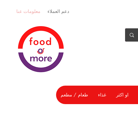
دعم العملاء
معلومات عنا
او اكثر
غذاء
طعام / مطعم