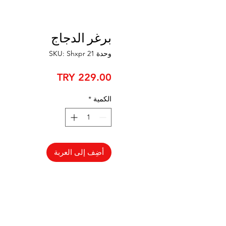
برغر الدجاج
وحدة SKU: Shxpr 21
السعر
الكمية
*
أضِف إلى العربة