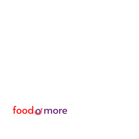
طعامأو المزيد
القائمة
تحتاج مساعدة؟
طعام / مطعم
زرنا
دعم العملاء
غذاء
للحصول على المساعدة أو
او اكثر
اتصل بنا على
شخصي
05433915577
نقل / تأجير السيارات
اكتشف المدينة
منسق زهور
حمام تركي وسبا / مساج