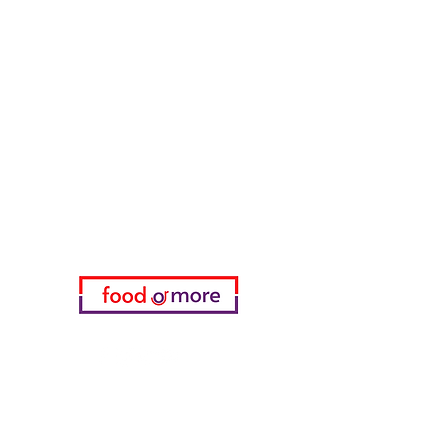
طعامأو المزيد
تحتاج مساعدة؟
زرنا
دعم العملاء
للحصول على المساعدة أو اتصل بنا
على
05433915577
اختياري