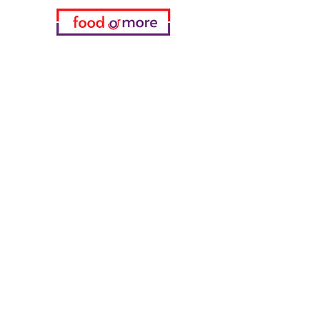
فئات
خضروات
مخبز
خمر
منتجات الألبان والبيض
اللحوم والدواجن
المشروبات الغازية
معدات تنظيف
الحبوب والوجبات الخفيفة