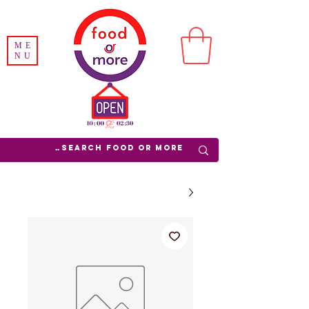
ME
NU