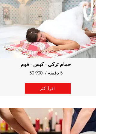
حمام تركي - كيس - فوم
50 دقيقة / 900 ₺
اقرأ أكثر