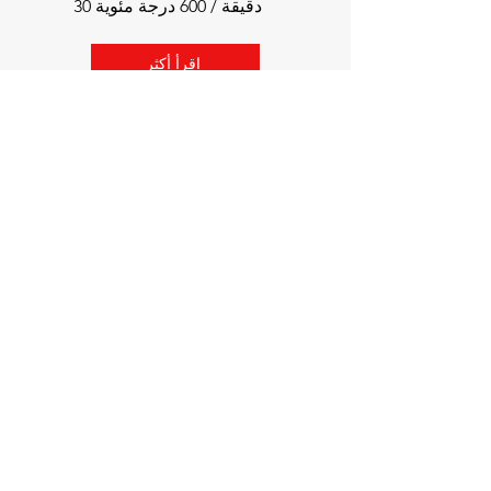
30 دقيقة / 600 درجة مئوية
اقرأ أكثر
فئات
خضروات
مخبز
خمر
منتجات الألبان والبيض