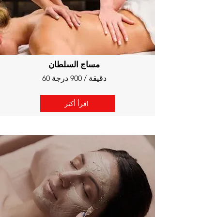
مساج السلطان
60 دقيقة / 900 درجة
اقرأ أكثر