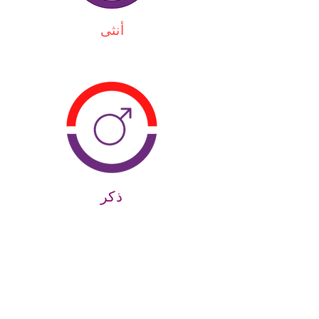
أنثى
ذكر