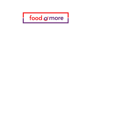
Categories
Food / Restaurants
Döneci Hamdi Usta
Kanatci Ali Asker
ShakesPeare Bistro
Counter Street Flavors
Chicken World
55 Samsun Pita
Tasaoglu Baklavas