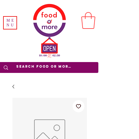
ME
NU