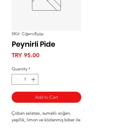
SKU: CiğerciEyüp
Peynirli Pide
Price
TRY 95.00
Quantity
*
Add to Cart
Çoban salatası, sumaklı soğan,
yeşillik, limon ve közlenmiş biber ile