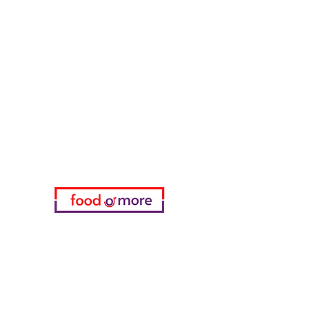
FoodOrMore
Need Help?
Visit our
Customer Support
for assistance or call us at
05433915577
My Choice