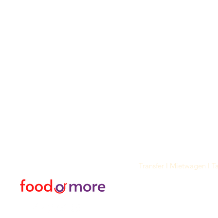
FoodOrMore
Speisekart
Brauchen Sie Hilfe?
Essen / Restaurants
Besuchen Sie
Lebensmittel
unser
Kundendienst
Oder mehr
für Hilfe oder rufen Sie uns an
Persönlich
05433915577
Transfer I Mietwagen I T
Erkunden Sie die Aktivitä
Türkisches Bad und Spa