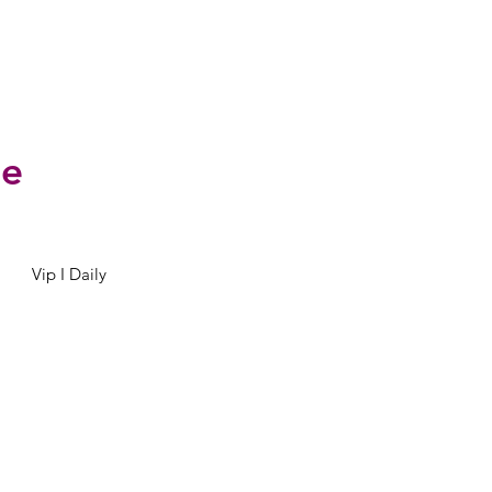
Инте
Интерь
se
Vip I Daily