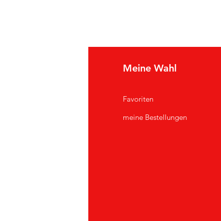
e Info
Meine Wahl
Q
Favoriten
er uns
meine Bestellungen
ndendienst
andorte