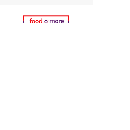
Kategorien
Gemüse
Bäckerei
Wein
Milch & Eier
Geflügelfleisch
Alkoholfreie Getränke
Reinigungsmittel