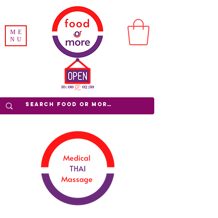
ME
NU