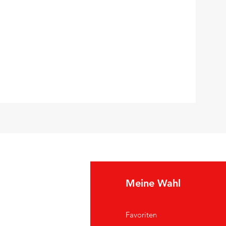
e Info
Meine Wahl
Q
Favoriten