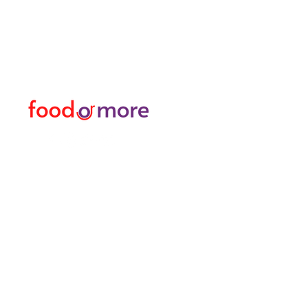
Besuchen Sie
Lebensmittel
unser
Kundendienst
Oder mehr
für Hilfe oder rufen Sie uns an
Persönlich
05433915577
Transfer I Mietwagen I T
Erkunden Sie die Aktivitä
Türkisches Bad und Spa
Datenpakete für Interne
meine Bestellungen
Sadakat