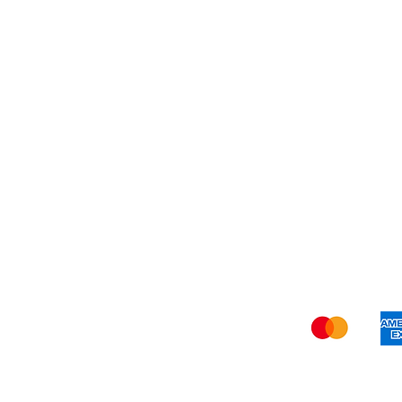
Ver
Rüc