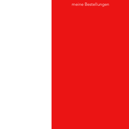
er uns
meine Bestellungen
ndendienst
andorte