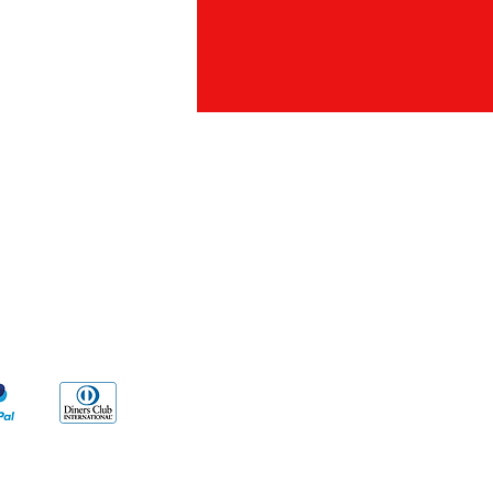
den
n