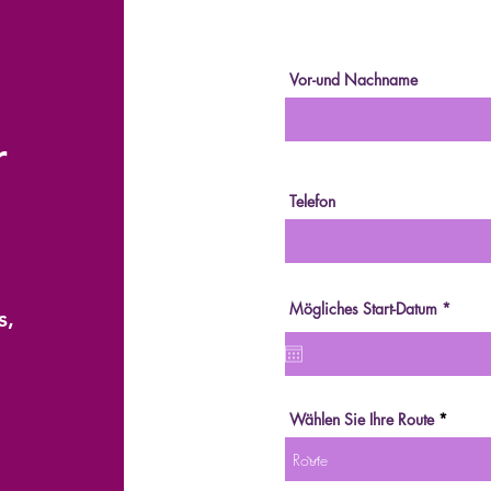
Vor-und Nachname
r
Telefon
r
Mögliches Start-Datum
*
s,
e
q
u
i
r
e
d
Wählen Sie Ihre Route