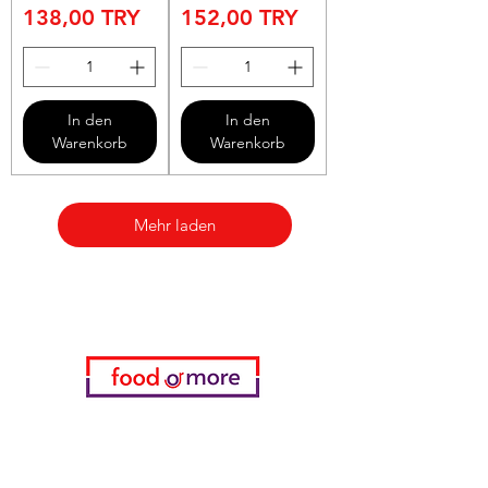
Preis
Preis
138,00 TRY
152,00 TRY
In den
In den
Warenkorb
Warenkorb
Mehr laden
Kategorien