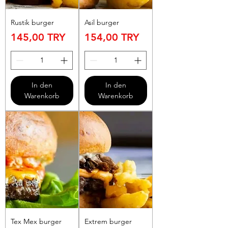
Rustik burger
Asil burger
Preis
Preis
145,00 TRY
154,00 TRY
In den
In den
Warenkorb
Warenkorb
Tex Mex burger
Extrem burger