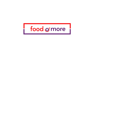
05433915577
Meine Wahl
Favoriten
meine Bestellungen
die Info
FAQ
Über uns