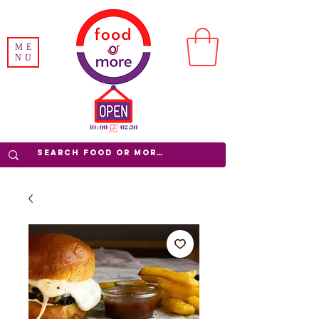
ME
NU