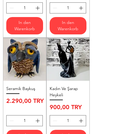
In den
In den
Warenkorb
Warenkorb
Seramik Baykuş
Kadın Ve Şarap
Heykeli
Preis
2.290,00 TRY
Preis
900,00 TRY