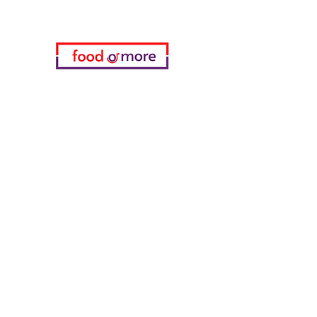
Kategorien
Gemüse
Bäckerei
Wein
Milch & Eier
Geflügelfleisch
Alkoholfreie Getränke
Reinigungsmittel