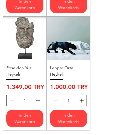
In den
In den
Warenkorb
Warenkorb
Poseidon Yüz
Leopar Orta
Heykeli
Heykeli
Preis
Preis
1.349,00 TRY
1.000,00 TRY
In den
In den
Warenkorb
Warenkorb