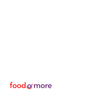
FoodOrMore
Speisekart
Brauchen Sie Hilfe?
Essen / Restaurants
Besuchen Sie
Lebensmittel
unser
Kundendienst
Oder mehr
für Hilfe oder rufen Sie uns an
Persönlich
05433915577
Transfer I Mietwagen I T
Erkunden Sie die Aktivitä
Türkisches Bad und Spa
Datenpakete für Interne